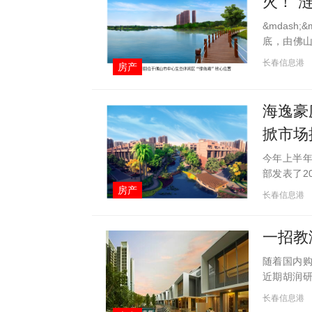
火！“
&mdash
底，由佛山
200套，
长春信息港
房产
禅城销冠!
海逸豪
掀市场
今年上半
部发表了2
逸豪庭以2
房产
长春信息港
中，海逸豪
一招教
随着国内
近期胡润研
人计划在未
长春信息港
年上半年中