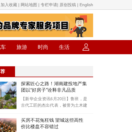
加入收藏 | 网站地图 | 专栏申请| 原创投稿 | English
汽车
旅游
时尚
生活
推荐
探索匠心之路！湖南建投地产集
团以“好房子”诠释非凡品质
【新华企业资讯6月20日】鲁班，是
古代工匠的杰出代表，被誉为土木建
筑的鼻
买房不花冤枉钱 望城这些高性
价比楼盘不容错过