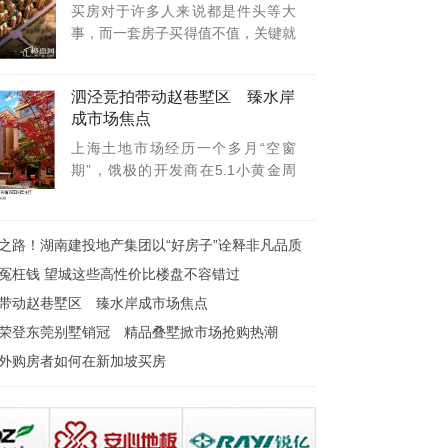
买房对于许多人来说都是件头等大
事，而一套房子买得值不值，关键就
是看性价
泗泾竞拍带动赵巷墅区 臻水岸
成市场焦点
上海土地市场经历一个多月“空窗
期”，饿极的开发商在5.1小黄金周
后，在上
之路！湖南建投地产集团以“好房子”诠释非凡品质
冤枉钱 望城这些高性价比楼盘不容错过
带动赵巷墅区 臻水岸成市场焦点
荣登东莞别墅销冠 精品叠墅掀市场抢购热潮
外购房者如何在新加坡买房