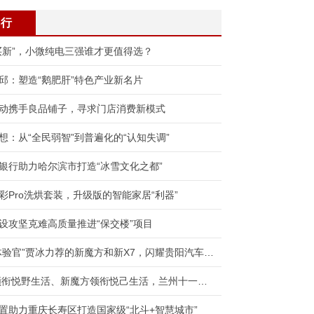
排行
买新”，小微纯电三强谁才更值得选？
邱：塑造“鹅肥肝”特色产业新名片
动携手良品铺子，寻求门店消费新模式
想：从“全民弱智”到普遍化的“认知失调”
银行助力哈尔滨市打造“冰雪文化之都”
彩Pro洗烘套装，升级版的智能家居“利器”
设攻坚克难高质量推进“保交楼”项目
“悦己体验官”贾冰力荐的新魔方和新X7，闪耀贵阳汽车文化节
BJ60领衔悦野生活、新魔方领衔悦己生活，兰州十一国际车展不见不散！
置助力重庆长寿区打造国家级“北斗+智慧城市”