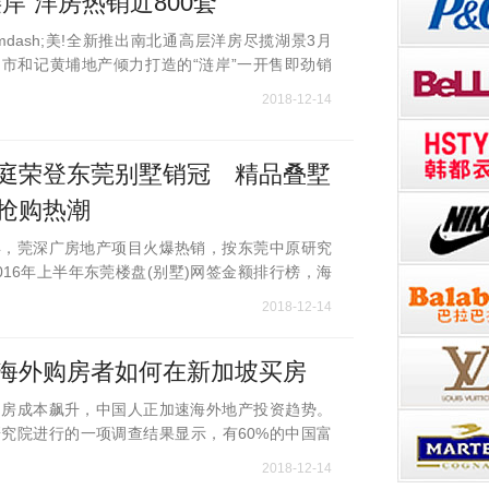
涟岸”洋房热销近800套
;&mdash;美!全新推出南北通高层洋房尽揽湖景3月
市和记黄埔地产倾力打造的“涟岸”一开售即劲销
至今已热销近800套，更连续2个月(4月、5月)雄踞
2018-12-14
(注：数据源自佛山乐居)为了满
庭荣登东莞别墅销冠 精品叠墅
抢购热潮
年，莞深广房地产项目火爆热销，按东莞中原研究
016年上半年东莞楼盘(别墅)网签金额排行榜，海
35套成交共14.1亿的销售佳绩，成为销售冠军。当
2018-12-14
庭.尚都的精品墅居产品，开创都市新
海外购房者如何在新加坡买房
购房成本飙升，中国人正加速海外地产投资趋势。
究院进行的一项调查结果显示，有60%的中国富
来三年内在海外进行购置房产。据估算，仅2016
2018-12-14
国人海外置业的交易规模已经达到150亿