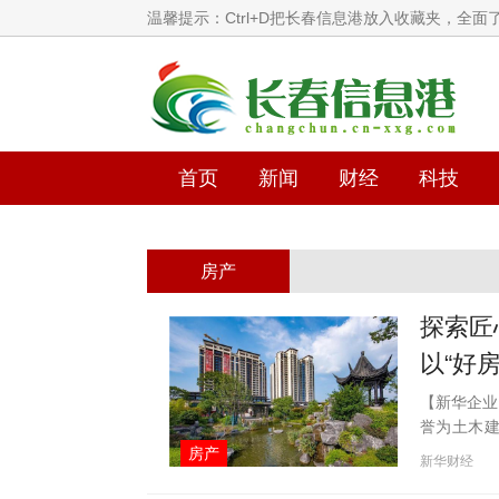
温馨提示：Ctrl+D把长春信息港放入收藏夹，全
首页
新闻
财经
科技
房产
探索匠
以“好
【新华企业
誉为土木
国建筑技
房产
新华财经
求技艺极致