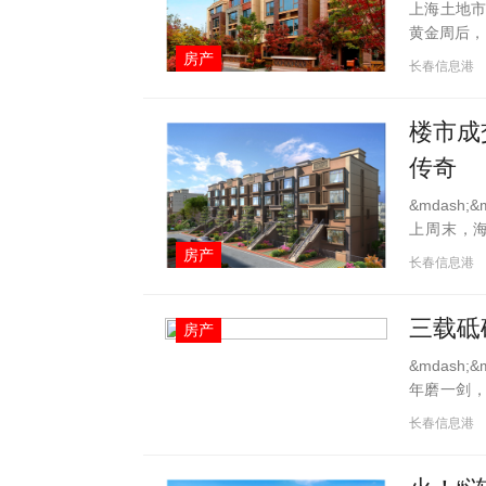
上海土地市
黄金周后，
月13日，
房产
长春信息港
线泗泾地铁
楼市成
传奇
&mdash
上周末，
爆，客户火
房产
长春信息港
庭的热销传
三载砥
房产
&mdash
年磨一剑
地产开发企
长春信息港
年1月首次