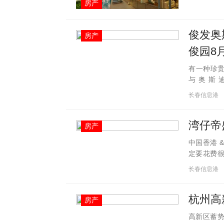
房产
俊发奥
房产
俊园8
有一种珍贵
与奥斯
&mdash
长春信息港
前认筹卡正
湾仔帝
房产
中国香港 &n
定要花费
全部套房
长春信息港
的套房之一
杭州高
房产
高新区蓄