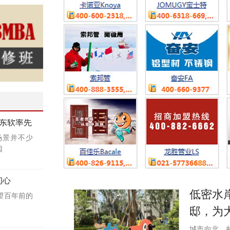
东软率先
场景并不少
因
初心
低密水
望百年前的
邸，为
城市向北，