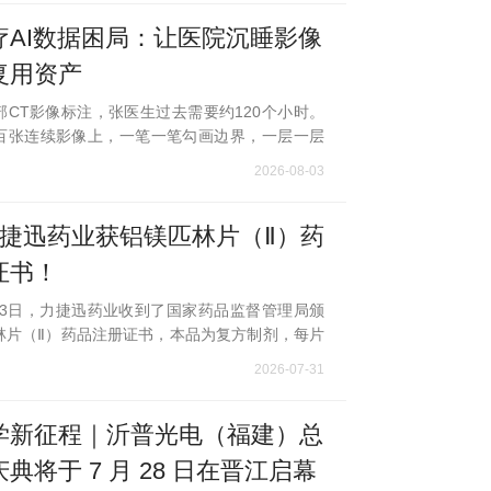
疗AI数据困局：让医院沉睡影像
复用资产
部CT影像标注，张医生过去需要约120个小时。
百张连续影像上，一笔一笔勾画边界，一层一层
织。如今，使用东软飞标医学影像标注平台，同
2026-08-03
短至4小时，效率提升30倍。这组数字背
力捷迅药业获铝镁匹林片（Ⅱ）药
证书！
月23日，力捷迅药业收到了国家药品监督管理局颁
林片（Ⅱ）药品注册证书，本品为复方制剂，每片
1 mg，重质碳酸镁 22 mg，甘羟铝 11mg。
2026-07-31
0265251，证书编号：2026S02608）。铝
学新征程｜沂普光电（福建）总
典将于 7 月 28 日在晋江启幕