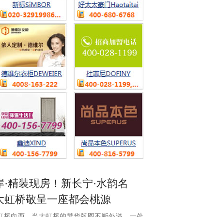
岸·精装现房！新长宁·水韵名
大虹桥敬呈一座都会桃源
虹桥向西。当大虹桥的繁华版图不断外溢，一处