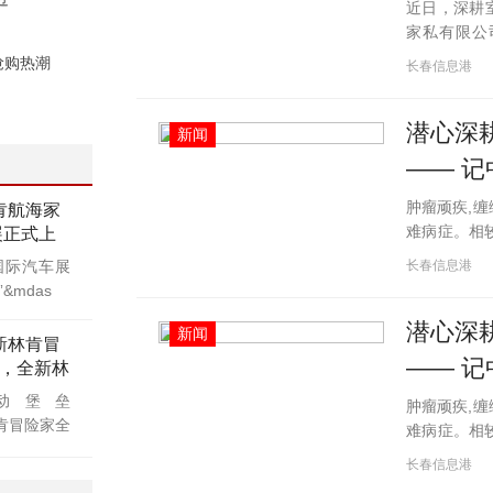
近日，深耕
家私有限公
「爸爸的怀
抢购热潮
长春信息港
致敬意大利设计
潜心深
新闻
—— 
肿瘤顽疾,
肯航海家
难病症。相
展正式上
整体调理、
长春信息港
京国际汽车展
瘤预防干预
&mdas
潜心深
新闻
新林肯冒
—— 
，全新林
华移动堡垒
肿瘤顽疾,
新林肯冒险家全
难病症。相
整体调理、
长春信息港
瘤预防干预