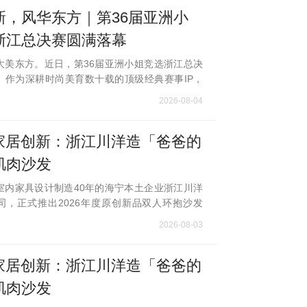
新，风华东方｜第36届亚洲小
浙江总决赛圆满落幕
大美东方。近日，第36届亚洲小姐竞选浙江总决
。作为深耕时尚美育数十载的顶级经典赛事IP，
续亚洲小姐一贯的国风美学内核，以非遗传承融
2026-08-04
为核心主题，深度结合传统东方匠心美
能家居创新：浙江川洋造「爸爸的
肌肉沙发
室内家具设计制造40年的海宁本土企业浙江川洋
司，正式推出2026年度原创新品双人环抱沙发
抱」。该产品依托生成式AI完成前期研发构思，
2026-08-03
大师GaetanoPesce传世经典“妈妈的
能家居创新：浙江川洋造「爸爸的
肌肉沙发