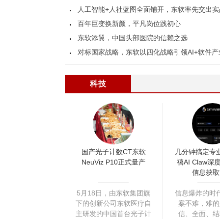
人工智能+人社蓝图全面铺开，东软率先交出实
百年巨变换新颜，平凡岗位践初心
东软添翼，中国头部医院的信赖之选
对标国家战略，东软以四化战略引领AI+软件
科技
国产光子计数CT东软
几分钟搞定专
NeuViz P10正式量产
禧AI Claw
信息获取
5月18日，由东软集团旗
信息爆炸的时
下的创新公司东软医疗自
案不难，难的
主研发的中国首台光子计
信、全面、结