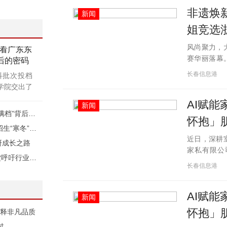
引擎返回的
非遗焕
新闻
，用户
姐竞选
风尚聚力，
看广东东
赛华丽落幕
后的密码
本届大赛延
长春信息港
科批次投档
合现代时尚
学院交出了
AI赋
新闻
从满意度到社会口碑，看广东东软学院“一次性满档”背后的密码
怀抱」
产教融合24年，广东东软学院如何在民办高校招生“寒冬”中逆势突围？
近日，深耕
研成长之路
家私有限公
2025年留学生辅导机构5大合规红线，海马课堂呼吁行业规范化
「爸爸的怀
长春信息港
致敬意大利设计
AI赋
新闻
怀抱」
诠释非凡品质
过