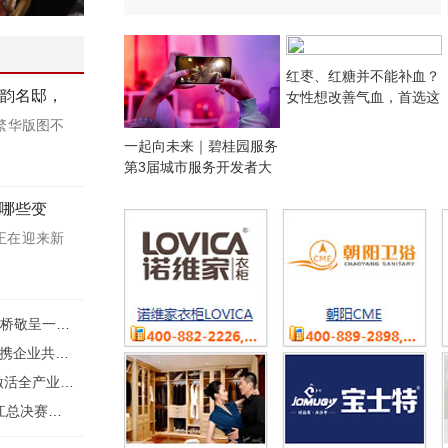
红枣、红糖并不能补血？
水韵名邸，
女性想改善气血，首选这
4种“廉价食品”
繁华版图不
一起向未来｜碧桂园服务
第3届城市服务开发者大
会成功举行
生哪些变
新路径
正在迎来新
低密水岸·精装现房！新长宁·水韵名邸，为大虹桥敬呈一座都会桃源
智能Agent时代，招聘正在发生哪些变化？牛客携企业共探人才获取新路径
赞皇县打造共享智造新样板冷链仓储率先走俏激活全产业链活力
非遗焕新，风华东方｜第36届亚洲小姐竞选浙江总决赛圆满落幕