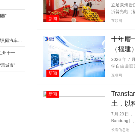
立足泉州晋
沂普光电（福
器”
年 7 月 2
新闻
互联网
各地行业专
十年磨
“悦己体验官”贾冰力荐的新魔方和新X7，闪耀贵阳汽车文化节
（福建
BJ60领衔悦野生活、新魔方领衔悦己生活，兰州十一国际车展不见不散！
2026 年
慧城市”
学自由曲面
（福建）有
新闻
互联网
进程中浓墨
Trans
新闻
土，以
续发展
7月29日，
Bandun
三技举办
纺织服装监管
长春信息港
度尼西亚万