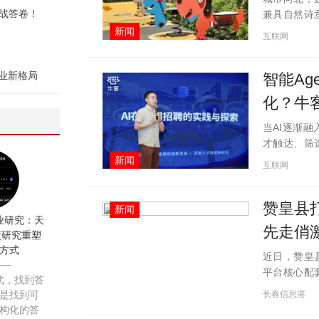
战答卷！
兼具自然诗
&middo
新闻
互联网
景现房呈现
产业新格局
智能Ag
化？牛
当AI逐渐
才触达、筛
动企业重新
新闻
互联网
以“智能Ag
赞皇县
新闻
业研究：天
先走俏
深度研究重塑
方式
近日，赞皇
平台核心配
代，找到答
凭借实打实
长春信息港
是找到可
速获得全国
构化的答