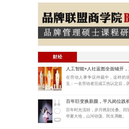
财经
人工智能+人社蓝图全面铺开，
交出实战答卷！
在劳动人事争议仲裁中，这样的
见：一名劳动者完成工伤认定后，
百年巨变换新颜，平凡岗位践
百年时光流转，岁月镌刻沧桑。回
华夏大地，山河动荡、民生凋敝。