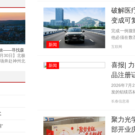
破解医
变成可
完成一例腹
他必须在数
识别肌肉组
新闻
互联网
旅——寻找森
样的工作缩
月30日】北极
灵篇
场奔赴神州北
喜报| 
新闻
的浪漫旅行。
品注册
2026年7
发的铝镁匹
含阿司匹林8
长春信息港
（国药准字H2
式
聚力光
”
部开业庆