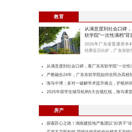
数CT NeuViz P10在沈阳
案。传统搜索
正式下线发机，
是零散链接
教育
从满意度到社会口碑，
软学院“一次性满档”背
2026年广东省普通类本
结果近日出炉，广东东软
一份亮眼
海马中博：多对一破解学术提升痛点，护航科
房产
探索匠心之路！湖南建投地产集团以“好房子”
买房不花冤枉钱 望城这些高性价比楼盘不容错