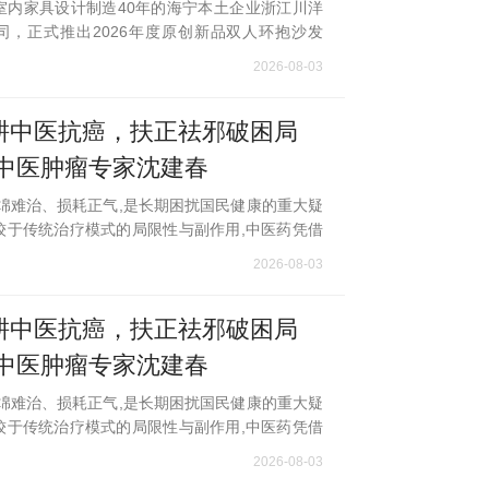
室内家具设计制造40年的海宁本土企业浙江川洋
司，正式推出2026年度原创新品双人环抱沙发
抱」。该产品依托生成式AI完成前期研发构思，
2026-08-03
大师GaetanoPesce传世经典“妈妈的
耕中医抗癌，扶正祛邪破困局
记中医肿瘤专家沈建春
缠绵难治、损耗正气,是长期困扰国民健康的重大疑
较于传统治疗模式的局限性与副作用,中医药凭借
标本兼顾、扶正祛邪、温和固本的独特优势,在肿
2026-08-03
、增效减毒、抗复发转移、改善生
耕中医抗癌，扶正祛邪破困局
记中医肿瘤专家沈建春
缠绵难治、损耗正气,是长期困扰国民健康的重大疑
较于传统治疗模式的局限性与副作用,中医药凭借
标本兼顾、扶正祛邪、温和固本的独特优势,在肿
2026-08-03
、增效减毒、抗复发转移、改善生