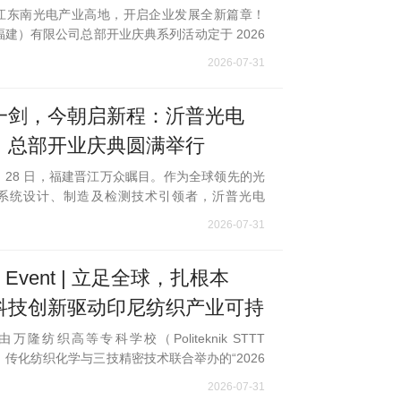
江东南光电产业高地，开启企业发展全新篇章！
建）有限公司总部开业庆典系列活动定于 2026
7 日 &mdash;28 日在福建晋江隆重举办。来自全国
2026-07-31
家、合作伙伴、客户代表齐聚
一剑，今朝启新程：沂普光电
）总部开业庆典圆满举行
 7 月 28 日，福建晋江万众瞩目。作为全球领先的光
系统设计、制造及检测技术引领者，沂普光电
限公司总部开业庆典盛大举行，镌刻下企业发展
2026-07-31
重彩的高光时刻。总部顺利启用，宣告
far Event | 立足全球，扎根本
科技创新驱动印尼纺织产业可持
——传化纺织化学联合STTT与
由万隆纺织高等专科学校（Politeknik STTT
g）、传化纺织化学与三技精密技术联合举办的“2026
TRIAF 2026行业论坛
机构、产业与学术论坛（TRIAF 2026）”在印
2026-07-31
隆圆满举行。传化纺织化学作为活动的主