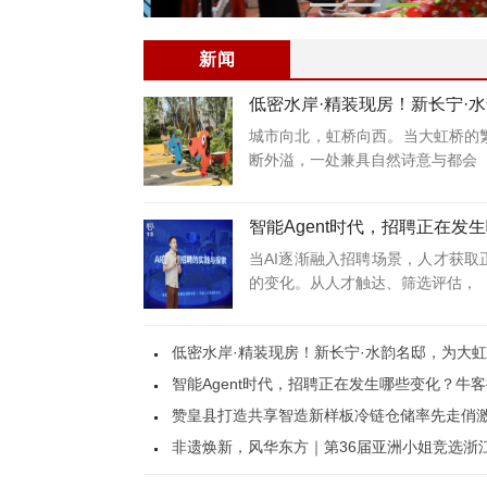
新闻
低密水岸·精装现房！新长宁·
为大虹桥敬呈一座都会桃源
城市向北，虹桥向西。当大虹桥的
断外溢，一处兼具自然诗意与都会
智能Agent时代，招聘正在发
化？牛客携企业共探人才获取
当AI逐渐融入招聘场景，人才获取
的变化。从人才触达、筛选评估，