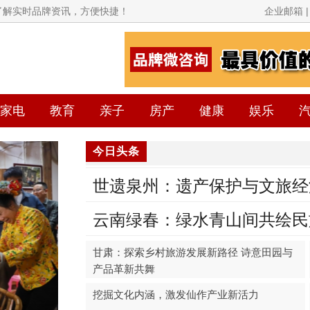
面了解实时品牌资讯，方便快捷！
企业邮箱 | 
家电
教育
亲子
房产
健康
娱乐
今日头条
世遗泉州：遗产保护与文旅经
云南绿春：绿水青山间共绘民
甘肃：探索乡村旅游发展新路径 诗意田园与
产品革新共舞
挖掘文化内涵，激发仙作产业新活力