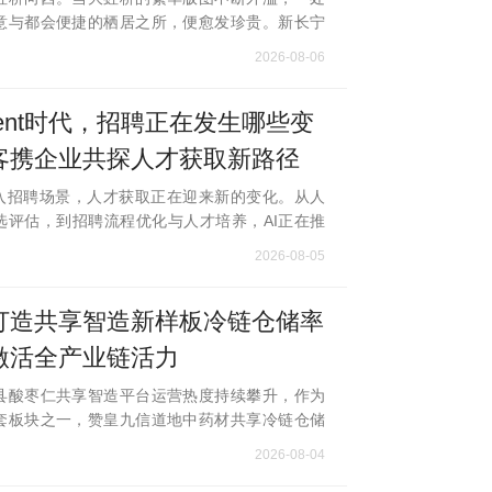
意与都会便捷的栖居之所，便愈发珍贵。新长宁
t;水韵名邸，正是这样一座由双国企匠心雕琢、以实
2026-08-06
的水岸低密住区，于繁华深处，为
ent时代，招聘正在发生哪些变
客携企业共探人才获取新路径
融入招聘场景，人才获取正在迎来新的变化。从人
选评估，到招聘流程优化与人才培养，AI正在推
思考招聘效率与人才决策方式。7月，牛客沙龙
2026-08-05
ent时代，重构招聘新范式”为主题，走
打造共享智造新样板冷链仓储率
激活全产业链活力
县酸枣仁共享智造平台运营热度持续攀升，作为
套板块之一，赞皇九信道地中药材共享冷链仓储
的成本优势、隐私安全保障与暖心专属福利，迅
2026-08-04
酸枣仁经营商户、种植大户、加工企业