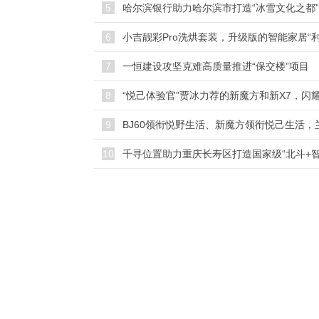
5
哈尔滨银行助力哈尔滨市打造“冰雪文化之都”
6
小吉靓彩Pro洗烘套装，升级版的智能家居“利
7
一恒建设攻坚克难高质量推进“保交楼”项目
8
9
10
千寻位置助力重庆长寿区打造国家级“北斗+智