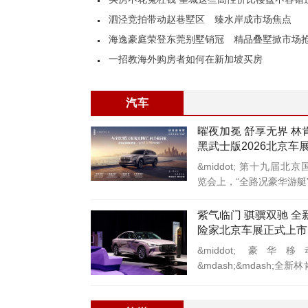
泗泾竞拍带动赵巷墅区 臻水岸成市场焦点
海逸豪庭荣登东莞别墅销冠 精品叠墅掀市场
一招教海外购房者如何在新加坡买房
汽车
曜夜加冕 舒享无界 林
黑武士版2026北京车
市
&middot; 第十九届北
览会上，“全路况豪华游艇”
紫气临门 骐骥双驰 全
险家北京车展正式上市
肯Z紫骥版开启预售
&middot; 豪
&mdash;&mdash;全
系车型