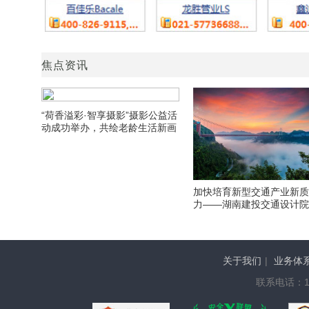
焦点资讯
“荷香溢彩·智享摄影”摄影公益活
动成功举办，共绘老龄生活新画
卷
加快培育新型交通产业新
力——湖南建投交通设计
期发展侧记
关于我们
|
业务体
联系电话：136