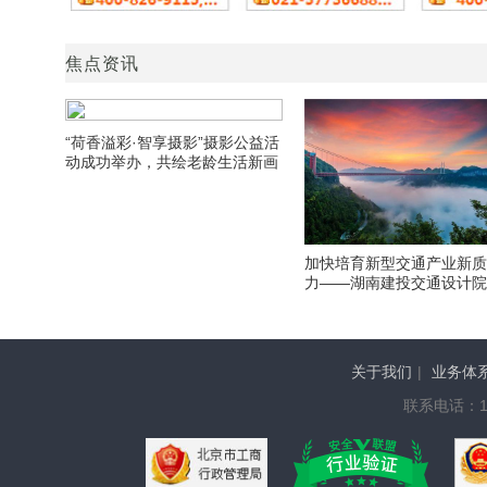
焦点资讯
“荷香溢彩·智享摄影”摄影公益活
动成功举办，共绘老龄生活新画
卷
加快培育新型交通产业新
力——湖南建投交通设计
期发展侧记
关于我们
|
业务体
联系电话：136