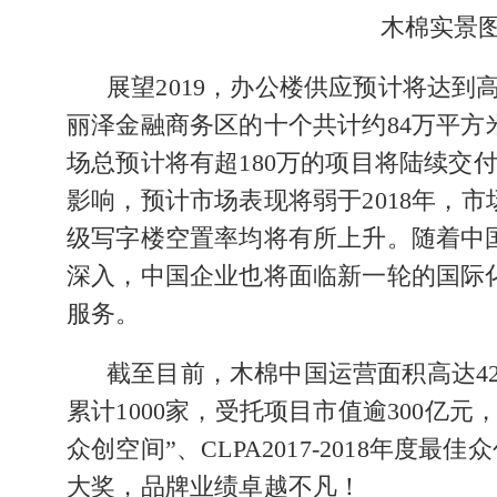
木棉实景
展望2019，
办公楼供应预计将达到
丽泽金融商务区的十个共计约
84
万平方
场总预计将有超180万的项目将陆续交
影响，预计市场表现将弱于2018年，
级写字楼空置率均将有所上升。
随着中
深入，中国企业也将面临新一轮的国际
服务。
截至目前，木棉中国运营面积高达4
累计
1000
家，受托项目市值逾
300
亿元，
众创空间”、
CLPA2017-2018
年度最佳众
大奖，品牌业绩卓越不凡！