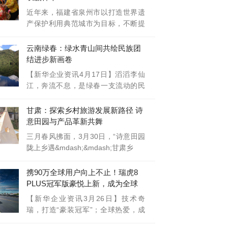
近年来，福建省泉州市以打造世界遗
产保护利用典范城市为目标，不断提
升文化
云南绿春：绿水青山间共绘民族团
结进步新画卷
【新华企业资讯4月17日】滔滔李仙
江，奔流不息，是绿春一支流动的民
族团结
甘肃：探索乡村旅游发展新路径 诗
意田园与产品革新共舞
三月春风拂面，3月30日，“诗意田园
陇上乡遇&mdash;&mdash;甘肃乡
携90万全球用户向上不止！瑞虎8
PLUS冠军版豪悦上新，成为全球
家庭首选
【新华企业资讯3月26日】技术奇
瑞，打造“豪装冠军”；全球热爱，成
为“家