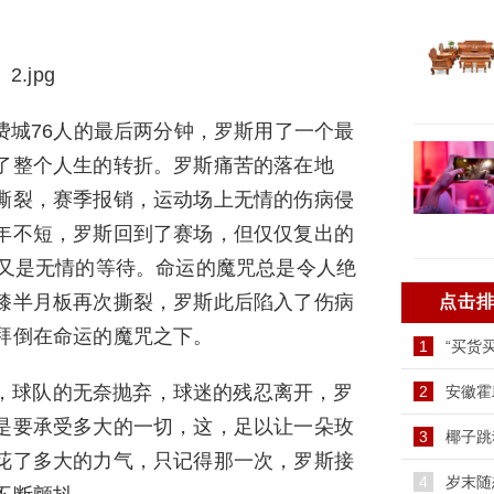
阵费城76人的最后两分钟，罗斯用了一个最
了整个人生的转折。罗斯痛苦的落在地
撕裂，赛季报销，运动场上无情的伤病侵
年不短，罗斯回到了赛场，但仅仅复出的
，又是无情的等待。命运的魔咒总是令人绝
膝半月板再次撕裂，罗斯此后陷入了伤病
点击
拜倒在命运的魔咒之下。
1
“买货
，球队的无奈抛弃，球迷的残忍离开，罗
2
安徽霍
是要承受多大的一切，这，足以让一朵玫
3
椰子跳
花了多大的力气，只记得那一次，罗斯接
4
岁末随