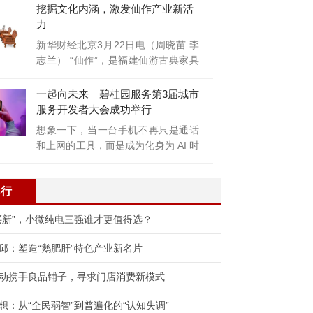
挖掘文化内涵，激发仙作产业新活
力
新华财经北京3月22日电（周晓苗 李
志兰） “仙作”，是福建仙游古典家具
制
一起向未来｜碧桂园服务第3届城市
服务开发者大会成功举行
想象一下，当一台手机不再只是通话
和上网的工具，而是成为化身为 AI 时
代万
排行
买新”，小微纯电三强谁才更值得选？
邱：塑造“鹅肥肝”特色产业新名片
动携手良品铺子，寻求门店消费新模式
想：从“全民弱智”到普遍化的“认知失调”