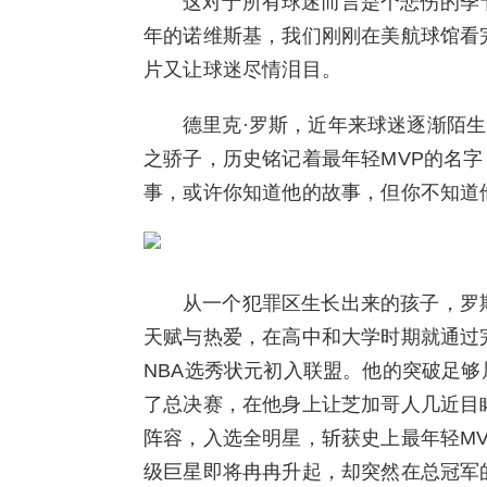
这对于所有球迷而言是个悲伤的季
年的诺维斯基，我们刚刚在美航球馆看
片又让球迷尽情泪目。
德里克·罗斯，近年来球迷逐渐陌
之骄子，历史铭记着最年轻MVP的名
事，或许你知道他的故事，但你不知道
从一个犯罪区生长出来的孩子，罗
天赋与热爱，在高中和大学时期就通过完
NBA选秀状元初入联盟。他的突破足
了总决赛，在他身上让芝加哥人几近目
阵容，入选全明星，斩获史上最年轻M
级巨星即将冉冉升起，却突然在总冠军