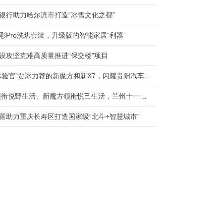
银行助力哈尔滨市打造“冰雪文化之都”
彩Pro洗烘套装，升级版的智能家居“利器”
设攻坚克难高质量推进“保交楼”项目
“悦己体验官”贾冰力荐的新魔方和新X7，闪耀贵阳汽车文化节
BJ60领衔悦野生活、新魔方领衔悦己生活，兰州十一国际车展不见不散！
置助力重庆长寿区打造国家级“北斗+智慧城市”