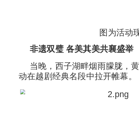
图为活动
非遗双璧 各美其美共襄盛举
当晚，西子湖畔烟雨朦胧，
动在越剧经典名段中拉开帷幕。