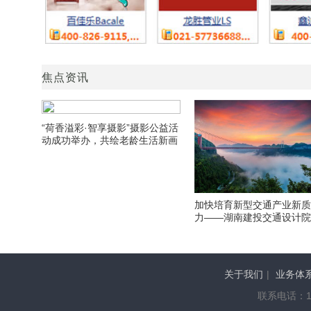
焦点资讯
“荷香溢彩·智享摄影”摄影公益活
动成功举办，共绘老龄生活新画
卷
加快培育新型交通产业新
力——湖南建投交通设计
期发展侧记
关于我们
|
业务体
联系电话：136