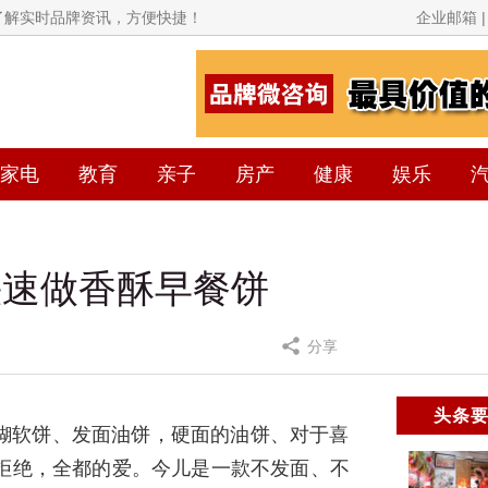
面了解实时品牌资讯，方便快捷！
企业邮箱 | 
家电
教育
亲子
房产
健康
娱乐
快速做香酥早餐饼
分享
头条
糊软饼、发面油饼，硬面的油饼、对于喜
拒绝，全都的爱。今儿是一款不发面、不