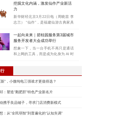
挖掘文化内涵，激发仙作产业新活
力
新华财经北京3月22日电（周晓苗 李
志兰） “仙作”，是福建仙游古典家具
制
一起向未来｜碧桂园服务第3届城市
服务开发者大会成功举行
想象一下，当一台手机不再只是通话
和上网的工具，而是成为化身为 AI 时
代万
排行
买新”，小微纯电三强谁才更值得选？
邱：塑造“鹅肥肝”特色产业新名片
动携手良品铺子，寻求门店消费新模式
想：从“全民弱智”到普遍化的“认知失调”