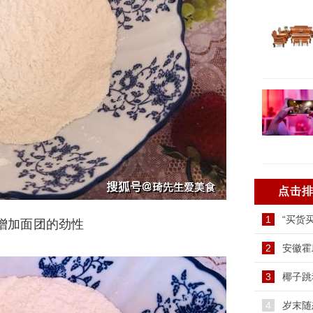
点击
1
“买货
增加面团的劲性
2
安徽霍
3
椰子跳
4
岁末随