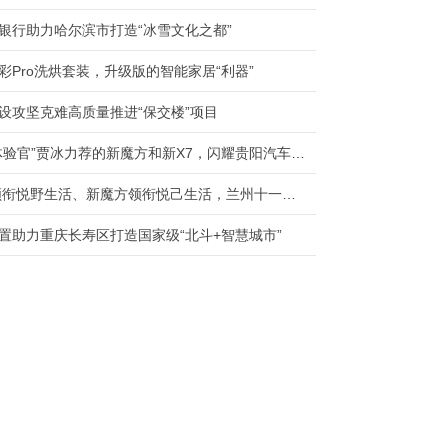
银行助力哈尔滨市打造“冰雪文化之都”
彩Pro洗烘套装，升级版的智能家居“利器”
设攻坚克难高质量推进“保交楼”项目
“悦己体验官”贾冰力荐的新魔方和新X7，闪耀贵阳汽车文化节
BJ60领衔悦野生活、新魔方领衔悦己生活，兰州十一国际车展不见不散！
置助力重庆长寿区打造国家级“北斗+智慧城市”