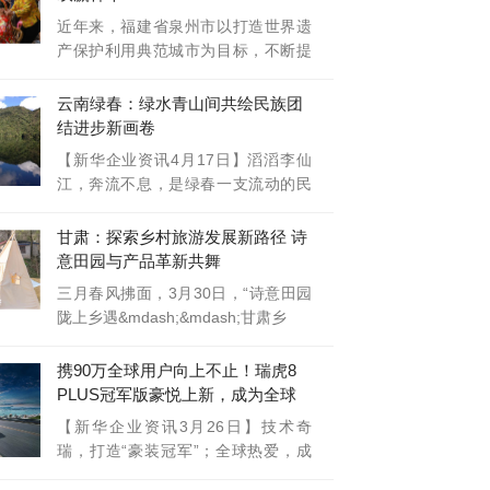
近年来，福建省泉州市以打造世界遗
产保护利用典范城市为目标，不断提
升文化
云南绿春：绿水青山间共绘民族团
结进步新画卷
【新华企业资讯4月17日】滔滔李仙
江，奔流不息，是绿春一支流动的民
族团结
甘肃：探索乡村旅游发展新路径 诗
意田园与产品革新共舞
三月春风拂面，3月30日，“诗意田园
陇上乡遇&mdash;&mdash;甘肃乡
携90万全球用户向上不止！瑞虎8
PLUS冠军版豪悦上新，成为全球
家庭首选
【新华企业资讯3月26日】技术奇
瑞，打造“豪装冠军”；全球热爱，成
为“家