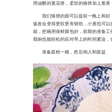
用油酥的葱花饼，柔软的烙饼加上葱香
我们烙饼的面可以提前一晚上和好
饧发会变得更软更有韧劲，小葱也可以
箱，把碗用保鲜膜包好，前期的准备工
我焖也能轻松的应对早上的时间紧迫，
准备面粉一碗，然后倒入和面盆