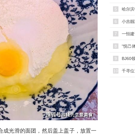
5
哈尔滨
6
小吉靓
7
一恒建
8
9
10
千寻位
合成光滑的面团，然后盖上盖子，放置一